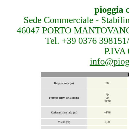
pioggia 
Sede Commerciale - Stabil
46047 PORTO MANTOVANO (Man
Tel. +39 0376 398151
P.IVA
info@piog
Raspon krila (m)
38
70
Promjer cijevi krila (mm)
60
50/40
Korisna širina rada (m)
44/46
Visina (m)
1,20