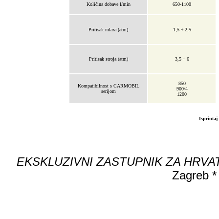
Količina dobave l/min
650-1100
Pritisak mlaza (atm)
1,5 ÷ 2,5
Pritisak stroja (atm)
3,5 ÷ 6
850
Kompatibilnost s CARMOBIL
900/4
serijom
1200
Isprintaj
EKSKLUZIVNI ZASTUPNIK ZA HRVATS
Zagreb *