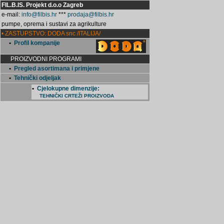
FIL.B.IS. Projekt d.o.o Zagreb
e-mail:
info@filbis.hr
***
prodaja@filbis.hr
pumpe, oprema i sustavi za agrikulture
• ZASTUPSTVO: DODA snc /ITALIJA/
•
Profil kompanije
PROIZVODNI PROGRAMI
•
Pregled asortimana i primjene
•
Tehnički odjeljak
•
Cjelokupne dimenzije:
TEHNIČKI CRTEŽI PROIZVODA